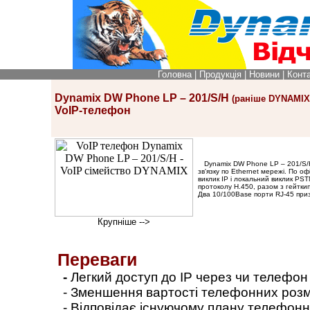
Головна
|
Продукція
|
Новини
|
Конт
Dynamix DW Phone LP – 201/S/H
(раніше DYNAMIX
VoIP-телефон
Dynamix DW Phone LP – 201/S
зв'язку по Ethernet мережі. По оф
виклик ІP і локальний виклик P
протоколу H.450, разом з гейтк
Два 10/100Base порти RJ-45 приз
Крупніше -->
Переваги
-
Легкий доступ до ІP через чи телефон
- Зменшення вартості телефонних роз
- Відповідає існуючому плану телефон