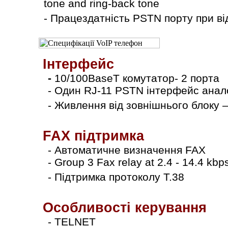
tone and rіng-back tone
- Працездатність PSTN порту при в
Інтерфейс
-
10/100BaseT комутатор- 2 порта
- Один RJ-11 PSTN інтерфейс анало
- Живлення від зовнішнього блоку 
FAX
підтримка
- Автоматичне визначення FAX
- Group 3 Fax relay at 2.4 - 14.4 kbp
- Підтримка протоколу T.38
Особливості керування
- TELNET