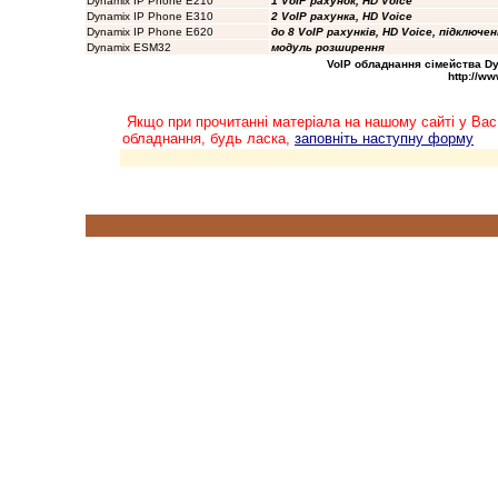
Dynamix IP Phone E210
1 VoIP рахунок, HD Voice
Dynamix IP Phone E310
2 VoIP рахунка, HD Voice
Dynamix IP Phone E620
до 8 VoIP рахунків, HD Voice, підключе
Dynamix ESM32
модуль розширення
VoIP
обладнання сімейства Dyna
http://w
Якщо при прочитанні матеріала на нашому сайті у Вас
обладнання, будь ласка,
заповніть наступну форму