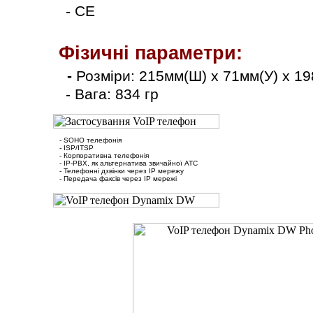
- CE
Фізичні параметри:
-
Розміри:
215мм(Ш) x 71мм(У) x 1
- Вага: 834 гр
- SOHO телефонія
- ІSP/ІTSP
- Корпоративна телефонія
- ІP-PBX, як альтернатива звичайної АТС
- Телефонні дзвінки через ІP мережу
- Передача факсів через ІP мережі