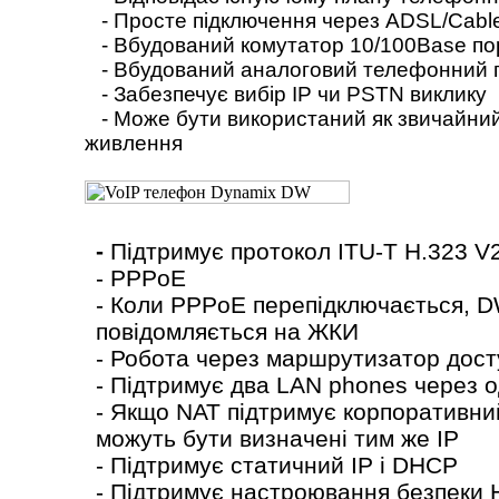
- Просте підключення через ADSL/Cable
- Вбудований комутатор 10/100Base п
- Вбудований аналоговий телефонний 
- Забезпечує вибір ІP чи PSTN виклику
- Може бути використаний як звичайний
живлення
-
Підтримує протокол ITU-T H.323 V
- PPPoE
- Коли PPPoE перепідключається, 
повідомляється на ЖКИ
- Робота через маршрутизатор дост
- Підтримує два LAN phones через 
- Якщо NAT підтримує корпоративний
можуть бути визначені тим же ІP
- Підтримує статичний ІP і DHCP
- Підтримує настроювання безпеки