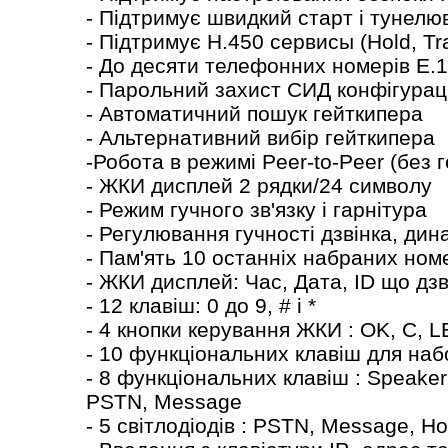
- Підтримує швидкий старт і тунел
- Підтримує H.450 сервисы (Hold, Tr
- До десяти телефонних номерів E.
- Парольний захист СИД конфігурац
- Автоматичний пошук гейткипера
- Альтернативний вибір гейткипера
-
Робота в режимі Peer-to-Peer (без 
- ЖКИ дисплей 2 рядки/24 символу
- Режим гучного зв'язку і гарнітура
- Регулювання гучності дзвінка, дин
- Пам'ять 10 останніх набраних ном
- ЖКИ дисплей: Час, Дата, ІD що дз
- 12 клавіш: 0 до 9, # і *
- 4 кнопки керування ЖКИ : OK, C, 
- 10 функціональних клавіш для наб
- 8 функціональних клавіш : Speaker, 
PSTN, Message
- 5 світлодіодів : PSTN, Message, H