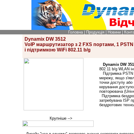
Головна
|
Продукція
|
Новини
|
Конт
Dynamix DW 3512
VoIP маршрутизатор з 2 FXS портами, 1 PST
і підтримкою WiFi 802.11 b/g
Dynamix DW 351
802.11 b/g WLAN і
Підтримка PSTN і
мережу, якщо з'яв
точки доступу або 
керування доступо
повторювача (Unіve
Підтримка бездрот
затребувана ІSP п
бездротових технол
Крупніше -->
- Дизайн "усе в одному" дозволяє значно скоротити витрати