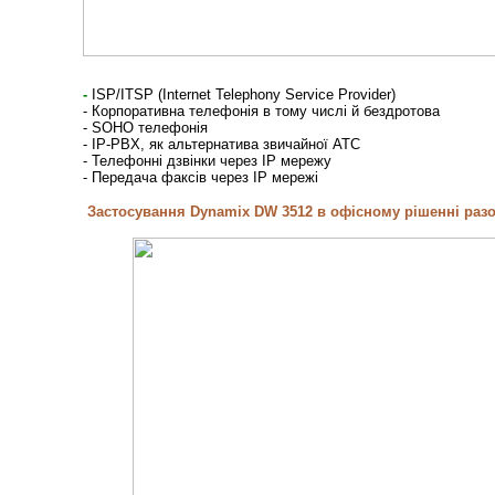
-
ISP/ITSP (Internet Telephony Service Provider)
- Корпоративна телефонія в тому числі й бездротова
- SOHO телефонія
- IP-PBX, як альтернатива звичайної АТС
- Телефонні дзвінки через ІP мережу
-
Передача факсів через ІP мережі
Застосування Dynamix DW 3512 в офісному рішенні разо