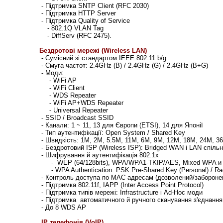
- Підтримка SNTP Client (RFC 2030)
- Підтримка HTTP Server
- Підтримка Quality of Service
- 802.1Q VLAN Tag
- DiffServ (RFC 2475).
Бездротові мережі (Wireless LAN)
- Сумісний зі стандартом IEEE 802.11 b/g
- Смуга частот: 2.4GHz (B) / 2.4GHz (G) / 2.4GHz (B+G)
- Моди:
- WiFi AP
- WiFi Client
- WDS Repeater
- WiFi AP+WDS Repeater
- Universal Repeater
- SSID / Broadcast SSID
- Канали: 1 ~ 11, 13 для Європи (ETSI), 14 для Японії
- Тип аутентифікації: Open System / Shared Key
- Швидкість: 1M, 2M, 5.5M, 11M, 6M, 9M, 12M, 18M, 24M, 
- Бездротовий ISP (Wireless ISP): Bridged WAN і LAN спільн
- Шифрування й аутентифікація 802.1x
- WEP (64/128bits), WPA/WPA1-TKIP/AES, Mixed WPA 
- WPA Authentication: PSK:Pre-Shared Key (Personal) / Rad
- Контроль доступа по MAC адресам (дозволений/забороне
- Підтримка 802.11f, IAPP (Inter Access Point Protocol)
- Підтримка типів мережі: Infrastructure і Ad-Hoc моди
- Підтримка автоматичного й ручного сканування з'єднання
- До 8 WDS AP
IP телефонія (VoIP)