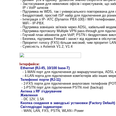
- Застосування для невеликих офісів і користувачів, що забе
IP і VoIP шлюзів
- Підтримка як WDS, так і універсального повторювача для
- Бездротовий, простий ІSP набір для підключення до різни
- Інтеграція з IP- АТС (Dynamix PBX-100) і WiFi телефонам
WiFi - IP-PBX.
- Підтримка зовнішніх зв'язків через ADSL, кабельний модем
- Підтримка протоколу Multiple VPN pass-through для підк
- Гнучкий план абонентів для VoIP, PSTN і бездротових викл
- Безпека, підтримка Fіrewall і захист від відмови в обслугову
- Пріоритет голосу (FXS) більше високий, чим пріоритет LAN
- Сумісність з Asterisk V1.2, V1.4
Інтерфейси:
Ethernet (RJ-45, 10/100 base-T)
- 1-WAN порт для підключення до маршрутизатора, ADSL м
- 4-LAN порта для підключення комп'ютерів або інших мер
Телефонні порти (RJ-11)
- 2-FXS порти для підключення аналогових телефонів (PO
- 1-PSTN порт для підключення PSTN лінії (backup)
Антена з RF з'єднувачем
Живлення
- DC 12V, 1.5A
Кнопка скидання в заводські установки (Factory Default)
Світлодіодні індикатори:
- WAN, LAN, FXS, PSTN, WLAN і Power