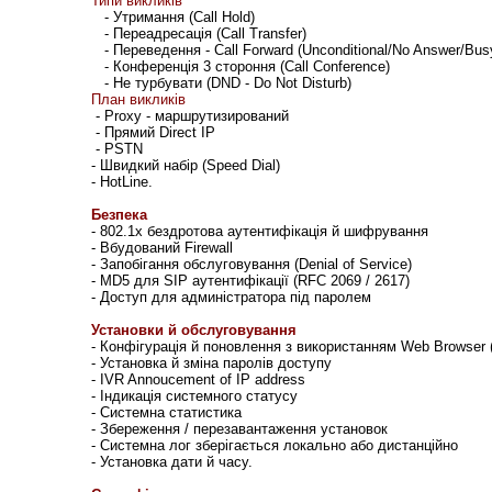
Типи викликів
- Утримання (Call Hold)
- Переадресація (Call Transfer)
- Переведення - Call Forward (Unconditional/No Answer/Bus
- Конференція 3 стороння (Call Conference)
- Не турбувати (DND - Do Not Disturb)
План викликів
- Proxy - маршрутизирований
- Прямий Direct IP
- PSTN
- Швидкий набір (Speed Dial)
- HotLine.
Безпека
- 802.1x бездротова аутентифікація й шифрування
- Вбудований Firewall
- Запобігання обслуговування (Denial of Service)
- MD5 для SIP аутентифікації (RFC 2069 / 2617)
- Доступ для админістратора під паролем
Установки й обслуговування
- Конфігурація й поновлення з використанням Web Browser
- Установка й зміна паролів доступу
- IVR Annoucement of IP address
- Індикація системного статусу
- Системна статистика
- Збереження / перезавантаження установок
- Системна лог зберігається локально або дистанційно
- Установка дати й часу.