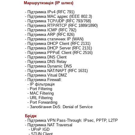
Маршрутизація (IP шлюз)
- Підтримка IPv4 (RFC 791)
- Підтримка MAC адрес (IEEE 802.3)
- Підтримка TCP/UDP (RFC 793/768)
- Підтримка RTP/RTCP (RFC 1889/1890)
- Підтримка ICMP (RFC 792)
- Підтримка ARP (RFC 826)
- Підтримка статичних IP (WAN)
- Підтримка DHCP Client (RFC 2131)
- Підтримка DHCP Server (RFC 2131)
- Підтримка PPPoE Client (RFC 2516)
- Підтримка DNS Client
- Підтримка DNS Relay
- Підтримка Dynamic DNS
- Підтримка NAT/NAPT (RFC 1631)
- Підтримка Vitual DMZ
- Підтримка Firewall:
- IP фільтрація
- Port Filtering
- MAC Filtering
- URL Filtering
- Port Forwarding
- Запобігання DoS: Denial of Service
Брідж
- Підтримка VPN Pass-Through: IPsec, PPTP, L2TP
- Підтримка NAT Traversal
- UPnP IGD
- STUN Client