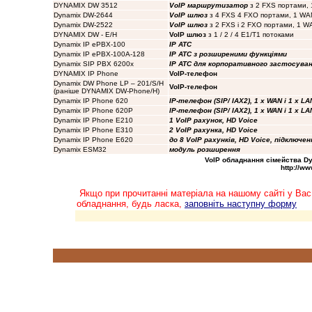
DYNAMIX DW 3512
VoIP маршрутизатор
з 2 FXS портами, 
Dynamix DW-2644
VoIP шлюз
з 4 FXS 4 FXO портами, 1 WA
Dynamix DW-2522
VoIP шлюз
з 2 FXS і 2 FXO портами, 1 WA
DYNAMIX DW - E/H
VoIP шлюз
з 1 / 2 / 4 E1/T1 потоками
Dynamix IP ePBX-100
IP ATC
Dynamix IP ePBX-100A-128
IP ATC з розширеними функціями
Dynamix SIP PBX 6200x
IP ATC для корпоративного застосува
DYNAMIX IP Phone
VoIP-телефон
Dynamix DW Phone LP – 201/S/H
VoIP-телефон
(раніше DYNAMIX DW-Phone/H
)
Dynamix IP Phone 620
IP-телефон (SIP/ IAX2), 1 x WAN і 1 x LAN
Dynamix IP Phone 620P
IP-телефон (SIP/ IAX2), 1 x WAN і 1 x LAN
Dynamix IP Phone E210
1 VoIP рахунок, HD Voice
Dynamix IP Phone E310
2 VoIP рахунка, HD Voice
Dynamix IP Phone E620
до 8 VoIP рахунків, HD Voice, підключе
Dynamix ESM32
модуль розширення
VoIP
обладнання сімейства Dyna
http://w
Якщо при прочитанні матеріала на нашому сайті у Вас
обладнання, будь ласка,
заповніть наступну форму