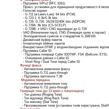
- Підтримка SIPv2 (RFC 3261)
Проксі- установки для підвищення продуктивності й безп
- Голосові кодеки:
- G.711 (a-Law/u-Law): 64 bits (PCM)
- G.723.1: 6.3k/5.3k bits
- G.726: G.726: 16/24/32/40K bits (ADPCM)
- G.729A: 8k bits (CS-SCELP)
- G.729B: з VAD і CNG відповідно до G.729
- VAD (Визначення пауз), CNG (Генерація шуму в паузах)
- Эхоподавлення сумісне зі стандартом G.168/165
- Динамічний буфер пакетів
- Інтерполяція збійних пакетів
- Використання DTMF у вхідних/вихідних з'єднаннях відпов
- Підтримка Caller ID:
- Підтримка генерації Caller IDDTMF, FSK (Bellcore, ETSI,
- Очікування дзвінка з Caller ID
- Short Ring / Dual Tone перед Caller ID
Функції факса
- Автоматичне виявлення факсу
- Підтримка G.711 pass-through
- Підтримка протокола T.38
Модемна передача
- Автоматичне виявлення тону
- Підтримка G.711 pass-through
Генерація тона (до 13 країн з локалізацією)
- Тон дзвінка (Ringing Tone)
- Тон відповіді (Ring Back Tone)
- Тон виклику (Dial Tone)
- Програмування тонів (установка тонів користувача: Dial/R