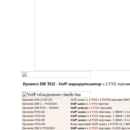
Dynamix DW 3512
-
VoIP маршрутизатор
з 2 FXS портами
Dynamix ATA-171P (P)
VoIP шлюз з 1 FXS і 1 PSTN портами (SIP
Dynamix DW 1 – FXS/S/H
VoIP шлюз
з
1 FXS
портом
Dynamix DW FXS – 04/S/H
VoIP шлюзи
з
4 FXS
портами
Dynamix FXS-04
VoIP шлюз
з
4 FXS
портами, 1 WAN / 1 L
Dynamix FXO-04
VoIP шлюз
з
4 FXO
портами, 1 WAN / LAN,
Dynamix FXS-08
VoIP шлюз
з 8 FXS портами, 1 WAN / 4 L
Dynamix FXO-08
8-ми портовий VoIP шлюз з 8 FXO (1 x WAN
Dynamix DW 2 FXO/S/H
VoIP шлюз
з
2 FXO
портами, H.323 прото