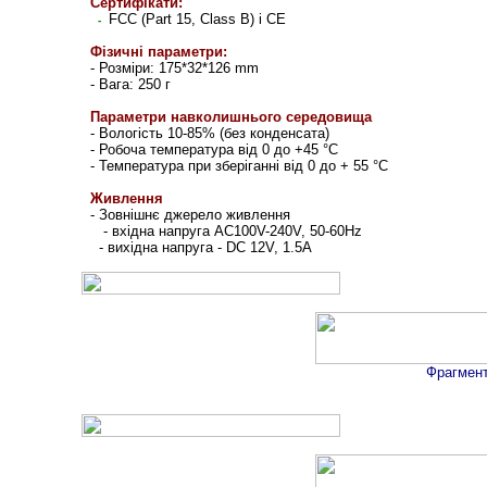
Cертифікати:
FCC (Part 15, Class B) і CE
-
Фізичні параметри:
- Розміри: 175*32*126 mm
- Вага: 250 г
Параметри навколишнього середовища
- Вологість 10-85% (без конденсата)
- Робоча температура від 0 до +45
°
С
- Температура при зберіганні від 0 до + 55
°
С
Живлення
- Зовнішнє джерело живлення
- вхідна напруга AC100V-240V, 50-60Hz
- вихідна напруга - DC 12V, 1.5A
Фрагмент