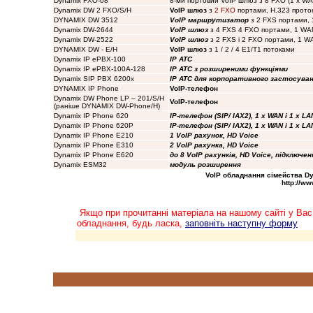
Dynamix FXO-08
8-ми портовий VoIP шлюз з 8 FXO (1 x WAN
Dynamix DW 2 FXO/S/H
VoIP шлюз
з
2 FXO
портами, H.323 прото
DYNAMIX DW 3512
VoIP маршрутизатор
з 2 FXS портами, 
Dynamix DW-2644
VoIP шлюз
з 4 FXS 4 FXO портами, 1 WA
Dynamix DW-2522
VoIP шлюз
з 2 FXS і 2 FXO портами, 1 WA
DYNAMIX DW - E/H
VoIP шлюз
з 1 / 2 / 4 E1/T1 потоками
Dynamix IP ePBX-100
IP ATC
Dynamix IP ePBX-100A-128
IP ATC з розширеними функціями
Dynamix SIP PBX 6200x
IP ATC для корпоративного застосува
DYNAMIX IP Phone
VoIP-телефон
Dynamix DW Phone LP – 201/S/H
VoIP-телефон
(раніше DYNAMIX DW-Phone/H
)
Dynamix IP Phone 620
IP-телефон (SIP/ IAX2), 1 x WAN і 1 x LAN
Dynamix IP Phone 620P
IP-телефон (SIP/ IAX2), 1 x WAN і 1 x LAN
Dynamix IP Phone E210
1 VoIP рахунок, HD Voice
Dynamix IP Phone E310
2 VoIP рахунка, HD Voice
Dynamix IP Phone E620
до 8 VoIP рахунків, HD Voice, підключе
Dynamix ESM32
модуль розширення
VoIP
обладнання сімейства Dyna
http://w
Якщо при прочитанні матеріала на нашому сайті у Вас
обладнання, будь ласка,
заповніть наступну форму