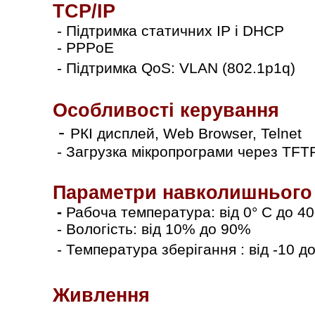
TCP/IP
- Підтримка статичних IP і DHCP
- PPPoE
- Підтримка QoS: VLAN (802.1p1q)
Особливості керування
-
РКІ дисплей
, Web Browser, Telnet
- Загрузка мікропрограми через TFT
Параметри навколишнього
-
Рабоча температура: від 0° C до 4
- Вологість: від 10% до 90%
- Температура зберігання : від -10 д
Живлення