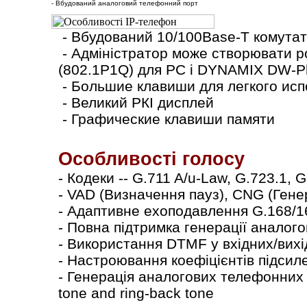
- Вбудований аналоговий телефонний порт
- Вбудований 10/100Base-T комутат
- Адміністратор може створювати ро
(802.1P1Q) для PC і DYNAMІX DW-P
- Большие клавиши для легкого ис
- Великий РКІ дисплей
- Графические клавиши памяти
Особливості голосу
- Кодеки -- G.711 A/u-Law, G.723.1, 
- VAD (Визначення пауз), CNG (Гене
- Адаптивне ехоподавлення G.168/1
- Повна підтримка генерації аналог
- Використання DTMF у вхідних/вих
- Настроювання коефіцієнтів підси
- Генерація аналогових телефонних си
tone and ring-back tone