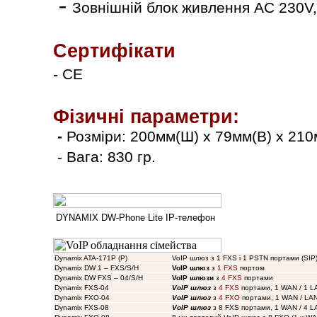
-
Зовнішній блок живлення AC 230V
Сертифікати
- CE
Фізичні параметри:
-
Розміри: 200мм(Ш) x 79мм(В) x 21
- Вага: 830 гр.
DYNAMIX DW-Phone Lite IP-телефон
Dynamix ATA-171P (P)
VoIP шлюз з 1 FXS і 1 PSTN портами (SIP
Dynamix DW 1 – FXS/S/H
VoIP шлюз
з
1 FXS
портом
Dynamix DW FXS – 04/S/H
VoIP шлюзи
з
4 FXS
портами
Dynamix FXS-04
VoIP шлюз
з
4 FXS
портами, 1 WAN / 1 L
Dynamix FXO-04
VoIP шлюз
з
4 FXO
портами, 1 WAN / LAN,
Dynamix FXS-08
VoIP шлюз
з 8 FXS портами, 1 WAN / 4 L