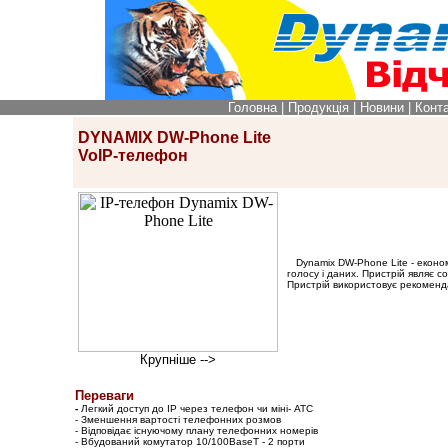
Головна
|
Продукція
|
Новини
|
Конт
DYNAMIX DW-Phone Lite
VoIP-телефон
Dynamix DW-Phone Lite - економ
голосу і даних. Пристрій являє
Пристрій використовує рекоменда
Крупніше -->
Переваги
-
Легкий доступ до ІP через телефон чи міні- АТС
- Зменшення вартості телефонних розмов
- Відповідає існуючому плану телефонних номерів
- Вбудований комутатор 10/100BaseT - 2 порти